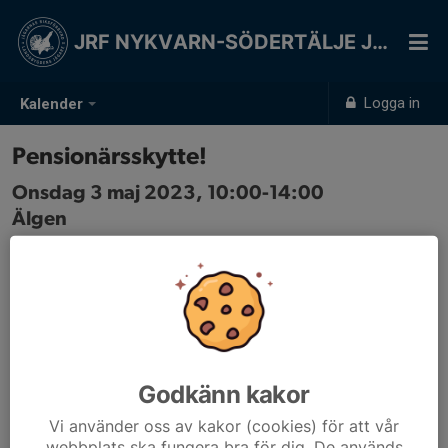
JRF NYKVARN-SÖDERTÄLJE JSK
Logga in
Kalender
Pensionärsskytte!
Onsdag 3 maj 2023, 10:00-14:00
Älgen
Samling: 10:00
Janne Andersson.
Bana uppdateras inför varje träning.
Godkänn kakor
Vi använder oss av kakor (cookies) för att vår
webbplats ska fungera bra för dig. De används