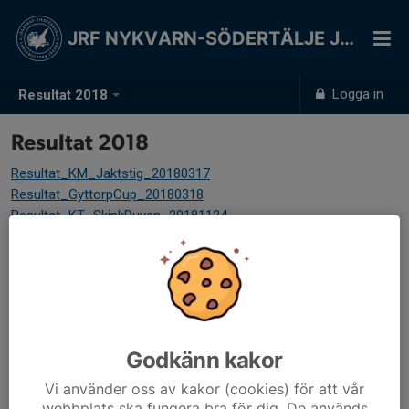
JRF NYKVARN-SÖDERTÄLJE JSK
Logga in
Resultat 2018
Resultat 2018
Resultat_KM_Jaktstig_20180317
Resultat_GyttorpCup_20180318
Resultat_KT_SkinkDuvan_20181124
Godkänn kakor
Vi använder oss av kakor (cookies) för att vår
webbplats ska fungera bra för dig. De används