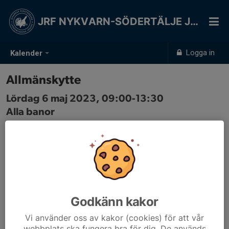
JRF NYKVARN-SÖDERTÄLJE JSK
Logga in
Kalender
Allmänskytte
Lördag 6 maj 2023, 09:00-13:30
Alla banor
Samling: 09:00
Godkänn kakor
Vi använder oss av kakor (cookies) för att vår
webbplats ska fungera bra för dig. De används