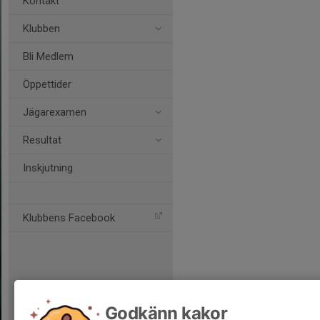
Kontakt
Klubben
Bli Medlem
Öppettider
Jägarexamen
Resultat
Inskjutning
Klubbens Facebook
Godkänn kakor