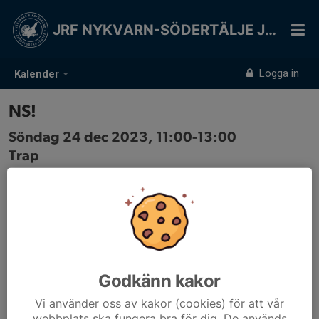
JRF NYKVARN-SÖDERTÄLJE JSK
Logga in
Kalender
NS!
Söndag 24 dec 2023, 11:00-13:00
Trap
Samling: 11:00
Niklas B
Godkänn kakor
Vi använder oss av kakor (cookies) för att vår
webbplats ska fungera bra för dig. De används