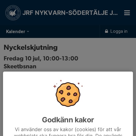
JRF NYKVARN-SÖDERTÄLJE JSK
Logga in
Kalender
Nyckelskjutning
Fredag 10 jul, 10:00-13:00
Skeetbsnan
Samling: 10:00
Godkänn kakor
Vi använder oss av kakor (cookies) för att vår
webbplats ska fungera bra för dig. De används