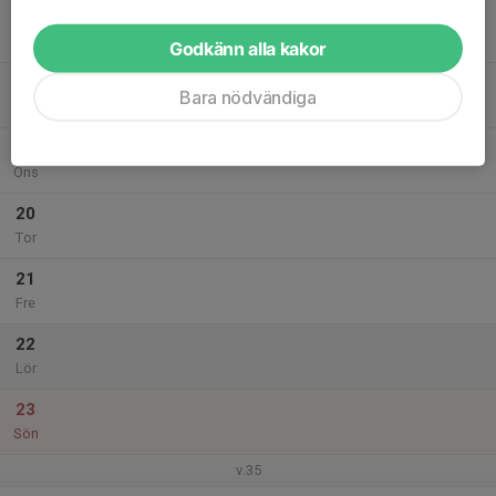
17
Mån
Godkänn alla kakor
18
Bara nödvändiga
Tis
19
Ons
20
Tor
21
Fre
22
Lör
23
Sön
v.35