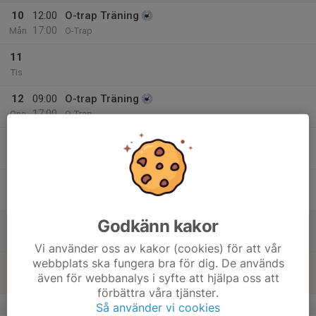
10
12:00
O-trap Träning
17:00
Mån
O-Trap
11
Tis
12
09:00
O-trap Träning
17:00
Ons
O-Trap
13
Tor
14
Fre
Godkänn kakor
15
Lör
Vi använder oss av kakor (cookies) för att vår
webbplats ska fungera bra för dig. De används
16
även för webbanalys i syfte att hjälpa oss att
Sön
förbättra våra tjänster.
v.34
Så använder vi cookies