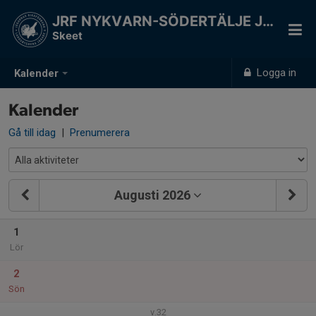
JRF NYKVARN-SÖDERTÄLJE JSK
Skeet
Logga in
Kalender
Kalender
Gå till idag
|
Prenumerera
Augusti 2026
1
Lör
2
Sön
v.32