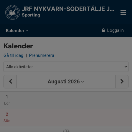
JRF NYKVARN-SÖDERTÄLJE JSK
Sporting
Logga in
Kalender
Kalender
Gå till idag
|
Prenumerera
Augusti 2026
1
Lör
2
Sön
v.32