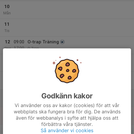
10
Mån
11
Tis
12
09:00
O-trap Träning
17:00
Ons
O-Trap
13
Tor
14
Fre
Godkänn kakor
15
Lör
Vi använder oss av kakor (cookies) för att vår
webbplats ska fungera bra för dig. De används
16
även för webbanalys i syfte att hjälpa oss att
Sön
förbättra våra tjänster.
v.34
Så använder vi cookies