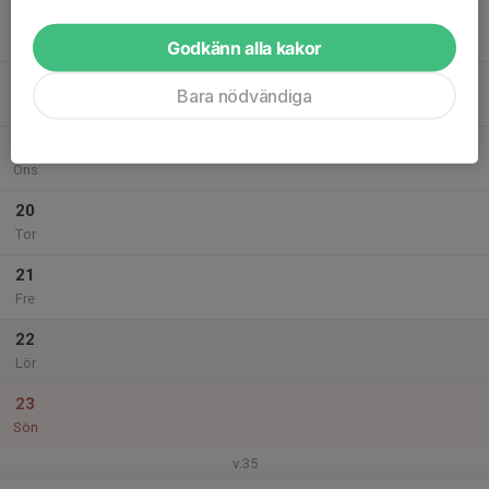
17
Mån
Godkänn alla kakor
18
Bara nödvändiga
Tis
19
Ons
20
Tor
21
Fre
22
Lör
23
Sön
v.35