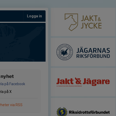
Logga in
 nyhet
la på Facebook
la på X
heter via RSS