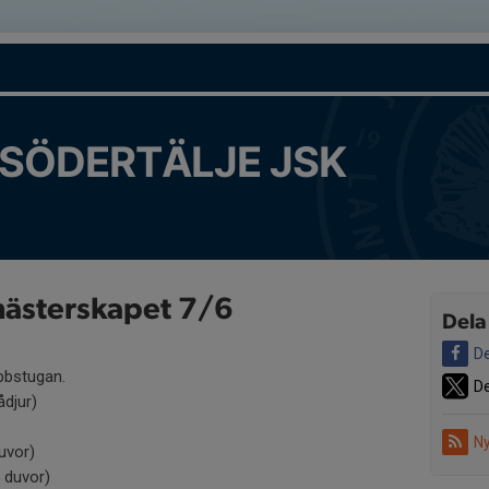
SÖDERTÄLJE JSK
mästerskapet 7/6
Dela
De
bbstugan.
De
ådjur)
Ny
uvor)
5 duvor)