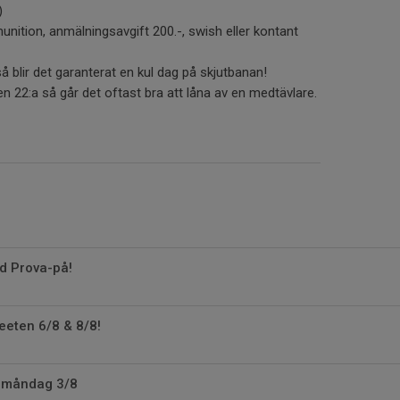
)
ition, anmälningsavgift 200.-, swish eller kontant
 blir det garanterat en kul dag på skjutbanan!
gen 22:a så går det oftast bra att låna av en medtävlare.
d Prova-på!
eeten 6/8 & 8/8!
a måndag 3/8