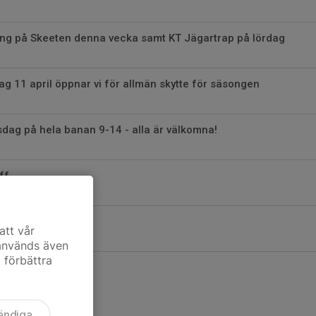
ng på Skeeten denna vecka samt KT Jägartrap på lördag
g 11 april öppnar vi för allmän skytte för säsongen
dag på hela banan 9-14 - alla är välkomna!
ff
ursstart 16 mars
att vår
 används även
t förbättra
ändiga