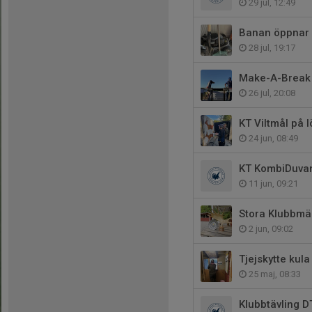
29 jul, 12:49
Banan öppnar 1
28 jul, 19:17
Make-A-Break
26 jul, 20:08
KT Viltmål på 
24 jun, 08:49
KT KombiDuvan
11 jun, 09:21
Stora Klubbmä
2 jun, 09:02
Tjejskytte kul
25 maj, 08:33
Klubbtävling D