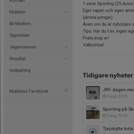
Kontakt
1 serie Sporting (25 duvor
Eget vapen och egen ammun
Klubben
(jämna pengar).
Bli Medlem
Även om du är nybörjare så
Tips: Har du t.ex. ingen e
Öppettider
Prata ihop er!
Välkomna!
Jägarexamen
Resultat
Inskjutning
Tidigare nyheter
JRF-dagen me
Klubbens Facebook
6 aug, 23:35
Sporting på Sk
5 aug, 13:39
Tjejskytte kul