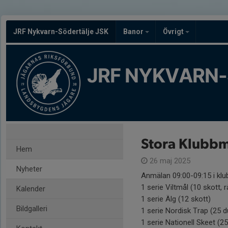
JRF Nykvarn-Södertälje JSK
Banor
Övrigt
JRF NYKVARN-
Stora Klubb
Hem
26 maj 2025
Nyheter
Anmälan 09:00-09:15 i klu
1 serie Viltmål (10 skott, r
Kalender
1 serie Älg (12 skott)
Bildgalleri
1 serie Nordisk Trap (25 d
1 serie Nationell Skeet (2