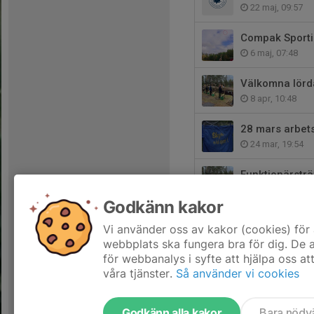
22 maj, 09:57
Compak Sporti
6 maj, 07:48
Välkomna lörda
8 apr, 10:48
28 mars arbets
24 mar, 19:54
Funktionärsträ
24 feb, 19:59
Godkänn kakor
Jägarexamen k
Vi använder oss av kakor (cookies) för 
22 feb, 20:12
webbplats ska fungera bra för dig. De
för webbanalys i syfte att hjälpa oss at
våra tjänster.
Så använder vi cookies
Godkänn alla kakor
Bara nödv