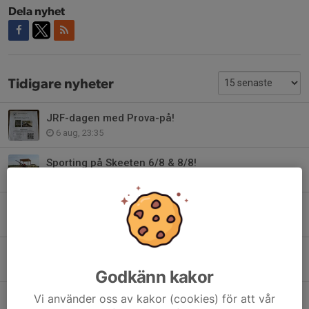
Dela nyhet
Tidigare nyheter
JRF-dagen med Prova-på!
6 aug, 23:35
Sporting på Skeeten 6/8 & 8/8!
5 aug, 13:39
Tjejskytte kula måndag 3/8
29 jul, 12:49
Banan öppnar 1/8 och vi kör en arbetsdag den 2:a augusti!
28 jul, 19:17
Godkänn kakor
Make-A-Break 28/7
Vi använder oss av kakor (cookies) för att vår