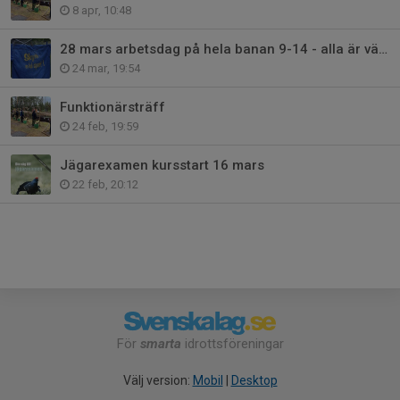
8 apr, 10:48
28 mars arbetsdag på hela banan 9-14 - alla är välkomna!
24 mar, 19:54
Funktionärsträff
24 feb, 19:59
Jägarexamen kursstart 16 mars
22 feb, 20:12
För
smarta
idrottsföreningar
Välj version:
Mobil
|
Desktop