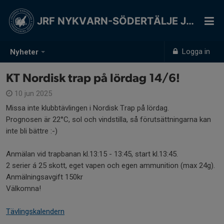
JRF NYKVARN-SÖDERTÄLJE JSK
Logga in
Nyheter
KT Nordisk trap på lördag 14/6!
10 jun 2025
Missa inte klubbtävlingen i Nordisk Trap på lördag.
Prognosen är 22°C, sol och vindstilla, så förutsättningarna kan
inte bli bättre :-)
Anmälan vid trapbanan kl.13:15 - 13:45, start kl.13:45.
2 serier á 25 skott, eget vapen och egen ammunition (max 24g).
Anmälningsavgift 150kr
Välkomna!
Tävlingskalendern