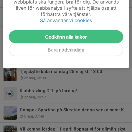
webbplats ska fungera bra för dig. De används
26 jul, 20:08
även för webbanalys i syfte att hjälpa oss att
förbättra våra tjänster.
KT Viltmål på lördag 27/6
Så använder vi cookies
24 jun, 08:49
KT KombiDuvan lördag 13/6
Godkänn alla kakor
11 jun, 09:21
Bara nödvändiga
Stora Klubbmästerskapet söndag 7/6
2 jun, 09:02
Tjejskytte kula måndag 25 maj kl. 18:00
25 maj, 08:33
Klubbtävling DTL på lördag!
22 maj, 09:57
Compak Sporting på Skeeten denna vecka samt KT Jägartrap på lördag
6 maj, 07:48
Välkomna lördag 11 april öppnar vi för allmän skytte för säsongen