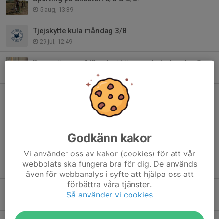
5 aug, 13:39
Tjejskytte kula måndag 3/8
29 jul, 12:49
Banan öppnar 1/8 och vi kör en arbetsdag den 2:a augusti!
28 jul, 19:17
Make-A-Break 28/7
26 jul, 20:08
KT Viltmål på lördag 27/6
Godkänn kakor
24 jun, 08:49
Vi använder oss av kakor (cookies) för att vår
KT KombiDuvan lördag 13/6
webbplats ska fungera bra för dig. De används
11 jun, 09:21
även för webbanalys i syfte att hjälpa oss att
förbättra våra tjänster.
Stora Klubbmästerskapet söndag 7/6
Så använder vi cookies
2 jun, 09:02