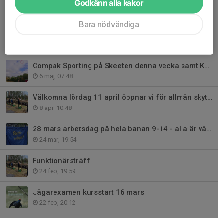
Godkänn alla kakor
Tjejskytte kula måndag 25 maj kl. 18:00
25 maj, 08:33
Bara nödvändiga
Klubbtävling DTL på lördag!
22 maj, 09:57
Compak Sporting på Skeeten denna vecka samt KT Jägartrap på lördag
6 maj, 07:48
Välkomna lördag 11 april öppnar vi för allmän skytte för säsongen
8 apr, 10:48
28 mars arbetsdag på hela banan 9-14 - alla är välkomna!
24 mar, 19:54
Funktionärsträff
24 feb, 19:59
Jägarexamen kursstart 16 mars
22 feb, 20:12