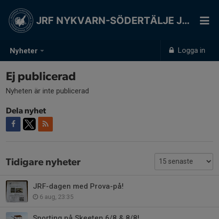
JRF NYKVARN-SÖDERTÄLJE JSK
Logga in
Nyheter
Ej publicerad
Nyheten är inte publicerad
Dela nyhet
Tidigare nyheter
JRF-dagen med Prova-på!
6 aug, 23:35
Sporting på Skeeten 6/8 & 8/8!