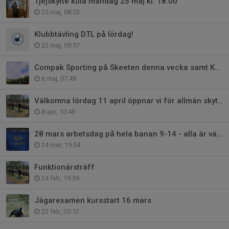
Tjejskytte kula måndag 25 maj kl. 18:00
25 maj, 08:33
Klubbtävling DTL på lördag!
22 maj, 09:57
Compak Sporting på Skeeten denna vecka samt KT Jägartrap på lördag
6 maj, 07:48
Välkomna lördag 11 april öppnar vi för allmän skytte för säsongen
8 apr, 10:48
28 mars arbetsdag på hela banan 9-14 - alla är välkomna!
24 mar, 19:54
Funktionärsträff
24 feb, 19:59
Jägarexamen kursstart 16 mars
22 feb, 20:12