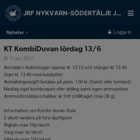
JRF NYKVARN-SÖDERTÄLJE JSK
Logga in
Nyheter
KT KombiDuvan lördag 13/6
11 jun, 09:21
Anmälan i klubbstugan öppnar kl. 13:15 och stänger kl. 13:45.
Start kl. 13:45 med kulskyttet.
Anmälningsavgift betalas på plats: 150 kr (Swish eller kontant).
Medtag eget kombivapen eller drilling samt egen ammunition.
Ammunitionsklass/kaliber är fritt (stålhagel, max 28 g).
Information om Kombi-duvan: Kula:
2 skott vardera på fyra djurfigurer
Älgkalv max 10p/skott
Varg max 3p/skott
Vildsvin max 10p/skott