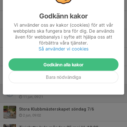
5 aug, 13:39
Godkänn kakor
Tjejskytte kula måndag 3/8
29 jul, 12:49
Vi använder oss av kakor (cookies) för att vår
webbplats ska fungera bra för dig. De används
Banan öppnar 1/8 och vi kör en arbetsdag den 2:a augusti!
även för webbanalys i syfte att hjälpa oss att
28 jul, 19:17
förbättra våra tjänster.
Så använder vi cookies
Make-A-Break 28/7
26 jul, 20:08
Godkänn alla kakor
KT Viltmål på lördag 27/6
Bara nödvändiga
24 jun, 08:49
KT KombiDuvan lördag 13/6
11 jun, 09:21
Stora Klubbmästerskapet söndag 7/6
2 jun, 09:02