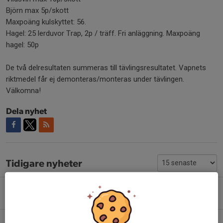
Björn max 5p/skott
Maxpoäng kulskyttet: 56.
Hagel: 25 lerduvor Trap, 2p / träff. Fri anläggning. Maxpoäng
hagel: 50p
De två delresultaten summeras till tävlingsresultatet. Vapnets
riktmedel får ej demonteras/monteras under tävlingen.
Välkomna!
Dela nyhet
Tidigare nyheter
JRF-dagen med Prova-på!
Igår, 23:35
Sporting på Skeeten 6/8!