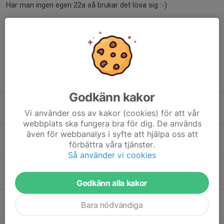
Har man ingen egen 22a så brukar det lösa sig :-)
Dela nyhet
Tidigare nyheter
Godkänn kakor
Lyckad JRF-dag, i år igen!
Vi använder oss av kakor (cookies) för att vår
Igår, 18:24
webbplats ska fungera bra för dig. De används
även för webbanalys i syfte att hjälpa oss att
JRF-dagen med Prova-på!
förbättra våra tjänster.
6 aug, 23:35
Så använder vi cookies
Sporting på Skeeten 6/8 & 8/8!
5 aug, 13:39
Godkänn alla kakor
Tjejskytte kula måndag 3/8
Bara nödvändiga
29 jul, 12:49