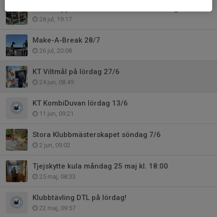
Banan öppnar 1/8 och vi kör en arbetsdag den 2:a augusti!
28 jul, 19:17
Make-A-Break 28/7
26 jul, 20:08
KT Viltmål på lördag 27/6
24 jun, 08:49
KT KombiDuvan lördag 13/6
11 jun, 09:21
Stora Klubbmästerskapet söndag 7/6
2 jun, 09:02
Tjejskytte kula måndag 25 maj kl. 18:00
25 maj, 08:33
Klubbtävling DTL på lördag!
22 maj, 09:57