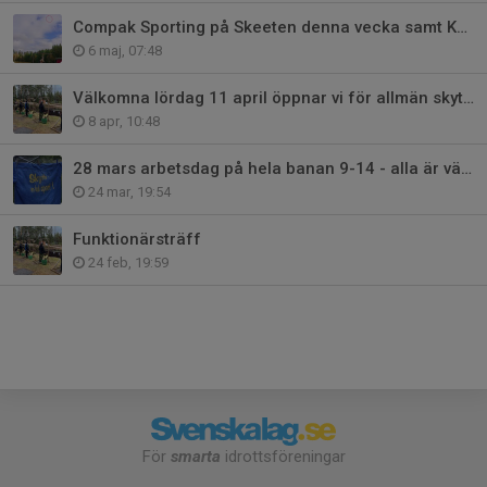
Compak Sporting på Skeeten denna vecka samt KT Jägartrap på lördag
6 maj, 07:48
Välkomna lördag 11 april öppnar vi för allmän skytte för säsongen
8 apr, 10:48
28 mars arbetsdag på hela banan 9-14 - alla är välkomna!
24 mar, 19:54
Funktionärsträff
24 feb, 19:59
För
smarta
idrottsföreningar