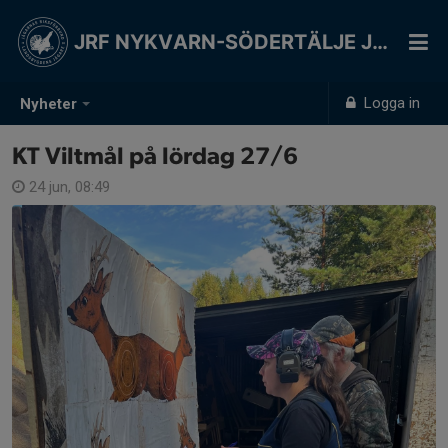
JRF NYKVARN-SÖDERTÄLJE JSK
Logga in
Nyheter
KT Viltmål på lördag 27/6
24 jun, 08:49